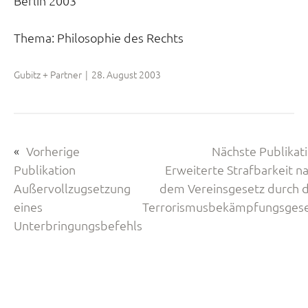
Berlin 2003
neue
Tab)
Thema:
Philosophie des Rechts
Gubitz + Partner
|
28. August 2003
«
Vorherige
Nächste Publikat
Publikation
Erweiterte Strafbarkeit n
Außervollzugsetzung
dem Vereinsgesetz durch 
eines
Terrorismusbekämpfungsges
Unterbringungsbefehls