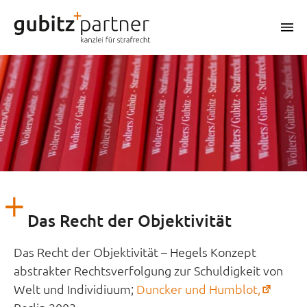
Zum
Inhalt
m
springen
Das Recht der Objektivität
Das Recht der Objektivität – Hegels Konzept
abstrakter Rechtsverfolgung zur Schuldigkeit von
(öffne
Welt und Individiuum;
Duncker und Humblot,
in