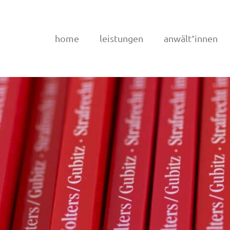
home
leistungen
anwält⁺innen