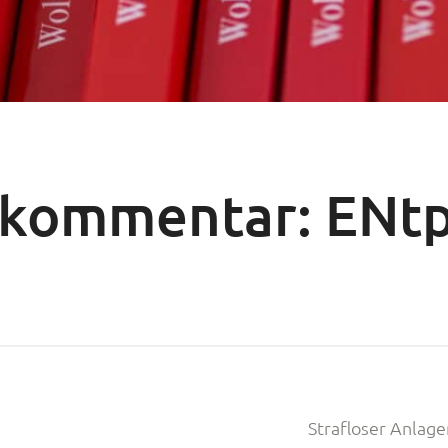
skommentar: ENtp
Strafloser Anlag