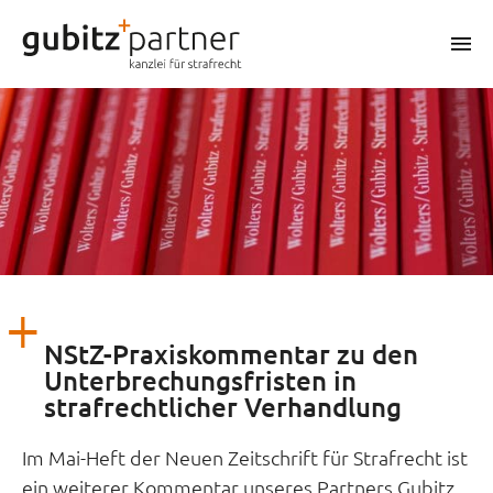
Zum
Inhalt
m
springen
NStZ-Praxiskommentar zu den
Unterbrechungsfristen in
strafrechtlicher Verhandlung
Im Mai-Heft der Neuen Zeitschrift für Strafrecht ist
ein weiterer Kommentar unseres Partners Gubitz