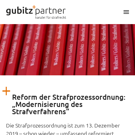
Zum
Inhalt
m
springen
Reform der Strafprozessordnung:
„Modernisierung des
Strafverfahrens“
Die Strafprozessordnung ist zum 13. Dezember
2019 – schon wieder – umfassend reformiert