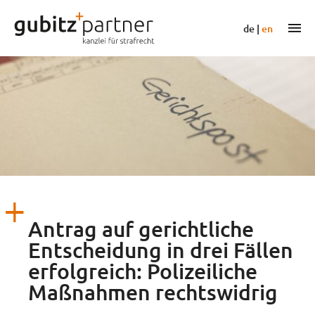
Zum
Inhalt
m
de
|
en
springen
Antrag auf gerichtliche
Entscheidung in drei Fällen
erfolgreich: Polizeiliche
Maßnahmen rechtswidrig