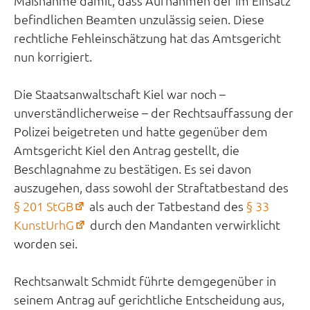
Maßnahme damit, dass Aufnahmen der im Einsatz
befindlichen Beamten unzulässig seien. Diese
rechtliche Fehleinschätzung hat das Amtsgericht
nun korrigiert.
Die Staatsanwaltschaft Kiel war noch –
unverständlicherweise – der Rechtsauffassung der
Polizei beigetreten und hatte gegenüber dem
Amtsgericht Kiel den Antrag gestellt, die
Beschlagnahme zu bestätigen. Es sei davon
auszugehen, dass sowohl der Straftatbestand des
(öffnet
§ 201 StGB
als auch der Tatbestand des
§ 33
in
(öffnet
KunstUrhG
durch den Mandanten verwirklicht
neuem
in
worden sei.
Tab)
neuem
Tab)
Rechtsanwalt Schmidt führte demgegenüber in
seinem Antrag auf gerichtliche Entscheidung aus,