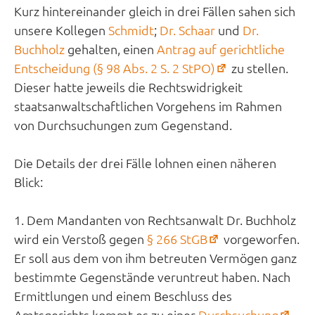
Kurz hintereinander gleich in drei Fällen sahen sich
unsere Kollegen
Schmidt
;
Dr. Schaar
und
Dr.
Buchholz
gehalten, einen
Antrag auf gerichtliche
(öffnet
Entscheidung (§ 98 Abs. 2 S. 2 StPO)
zu stellen.
in
Dieser hatte jeweils die Rechtswidrigkeit
neuem
staatsanwaltschaftlichen Vorgehens im Rahmen
Tab)
von Durchsuchungen zum Gegenstand.
Die Details der drei Fälle lohnen einen näheren
Blick:
1. Dem Mandanten von Rechtsanwalt Dr. Buchholz
(öffnet
wird ein Verstoß gegen
§ 266 StGB
vorgeworfen.
in
Er soll aus dem von ihm betreuten Vermögen ganz
neuem
bestimmte Gegenstände veruntreut haben. Nach
Tab)
Ermittlungen und einem Beschluss des
(öff
Amtsgerichts kommt es zu einer
Durchsuchung