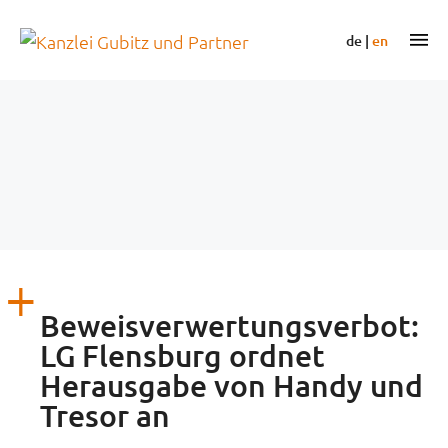
Zum
Inhalt
m
de
|
en
springen
Beweisverwertungsverbot:
LG Flensburg ordnet
Herausgabe von Handy und
Tresor an