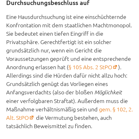
Durchsuchungsbeschluss auf
Eine Hausdurchsuchung ist eine einschüchternde
Konfrontation mit dem staatlichen Machtmonopol.
Sie bedeutet einen tiefen Eingriff in die
Privatsphäre. Gerechtfertigt ist ein solcher
grundsätzlich nur, wenn ein Gericht die
Voraussetzungen geprüft und eine entsprechende
(öffnet
Anordnung erlassen hat (
§ 105 Abs. 2 StPO
).
in
Allerdings sind die Hürden dafür nicht allzu hoch:
neuem
Grundsätzlich genügt das Vorliegen eines
Tab)
Anfangsverdachts (also der bloßen
Möglichkeit
einer verfolgbaren Straftat). Außerdem muss die
Maßnahme verhältnismäßig sein und
gem. § 102, 2.
(öffnet
Alt. StPO
die Vermutung bestehen, auch
in
tatsächlich Beweismittel zu finden.
neuem