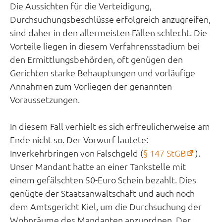
Tab)
Die Aussichten für die Verteidigung,
Durchsuchungsbeschlüsse erfolgreich anzugreifen,
sind daher in den allermeisten Fällen schlecht. Die
Vorteile liegen in diesem Verfahrensstadium bei
den Ermittlungsbehörden, oft genügen den
Gerichten starke Behauptungen und vorläufige
Annahmen zum Vorliegen der genannten
Voraussetzungen.
In diesem Fall verhielt es sich erfreulicherweise am
Ende nicht so. Der Vorwurf lautete:
(öffne
Inverkehrbringen von Falschgeld (
§ 147 StGB
).
in
Unser Mandant hatte an einer Tankstelle mit
neue
einem gefälschten 50-Euro Schein bezahlt. Dies
Tab)
genügte der Staatsanwaltschaft und auch noch
dem Amtsgericht Kiel, um die Durchsuchung der
Wohnräume des Mandanten anzuordnen. Der