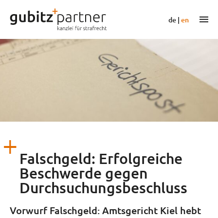
Zum
Inhalt
m
de
|
en
springen
Falschgeld: Erfolgreiche
Beschwerde gegen
Durchsuchungsbeschluss
Vorwurf Falschgeld: Amtsgericht Kiel hebt