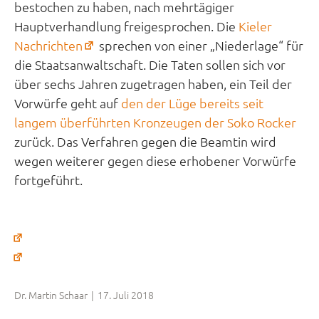
bestochen zu haben, nach mehrtägiger
Hauptverhandlung freigesprochen. Die
Kieler
(öffnet
Nachrichten
sprechen von einer „Niederlage“ für
in
die Staatsanwaltschaft. Die Taten sollen sich vor
neuem
über sechs Jahren zugetragen haben, ein Teil der
Tab)
Vorwürfe geht auf
den der Lüge bereits seit
langem überführten Kronzeugen der Soko Rocker
zurück. Das Verfahren gegen die Beamtin wird
wegen weiterer gegen diese erhobener Vorwürfe
fortgeführt.
(öffnet
in
(öffnet
neuem
in
Tab)
neuem
Dr. Martin Schaar
|
17. Juli 2018
Tab)