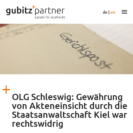
Zum
Inhalt
m
de
|
en
springen
OLG Schleswig: Gewährung
von Akteneinsicht durch die
Staatsanwaltschaft Kiel war
rechtswidrig