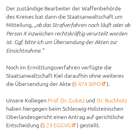
Der zuständige Bearbeiter der Waffenbehörde
des Kreises bat dann die Staatsanwaltschaft um
Mitteilung,
„ob das Strafverfahren noch läuft oder ob
Person X inzwischen rechtskräftig verurteilt worden
ist. Ggf. bitte ich um Übersendung der Akten zur
Einsichtnahme.“
Noch im Ermittlungsverfahren verfügte die
Staatsanwaltschaft Kiel daraufhin ohne weiteres
(öffnet
die Übersendung der Akte (
§ 474 StPO
).
in
neuem
Unsere Kollegen
Prof. Dr. Gubitz
und
Dr. Buchholz
Tab)
haben hiergegen beim Schleswig-Holsteinischen
Oberlandesgericht einen Antrag auf gerichtliche
(öffnet
Entscheidung (
§ 23 EGGVG
) gestellt.
in