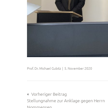
Prof. Dr. Michael Gubitz
|
5. November 2020
«
Vorheriger Beitrag
Stellungnahme zur Anklage gegen Herrn
Nommensen