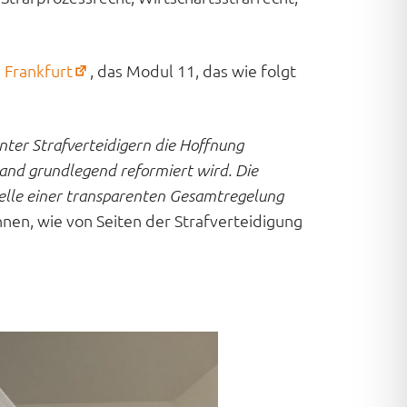
(öffnet
, Frankfurt
, das Modul 11, das wie folgt
in
neuem
Tab)
ter Strafverteidigern die Hoffnung
land grundlegend reformiert wird. Die
stelle einer transparenten Gesamtregelung
en, wie von Seiten der Strafverteidigung