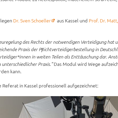
(öffnet
llegen
Dr. Sven Schoeller
aus Kassel und
Prof. Dr. Matt
in
neuem
Tab)
euregelung des Rechts der notwendigen Verteidigung hat un
ichende Praxis der Pﬂichtverteidigerbestellung in Deutsch
verteidiger*innen in weiten Teilen als Enttäuschung dar. An
Das Modul wird Wege aufzeichn
h unterschiedlicher Praxis.“
rden kann.
ferat in Kassel professionell aufgezeichnet: