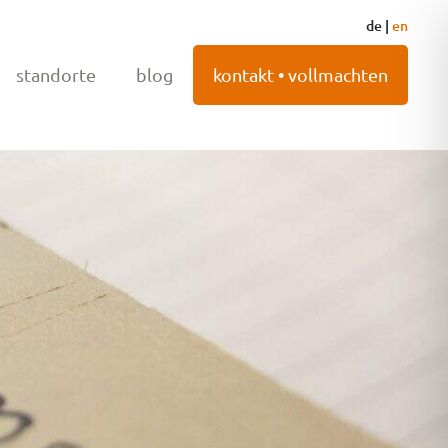
de
|
en
standorte
blog
kontakt • vollmachten