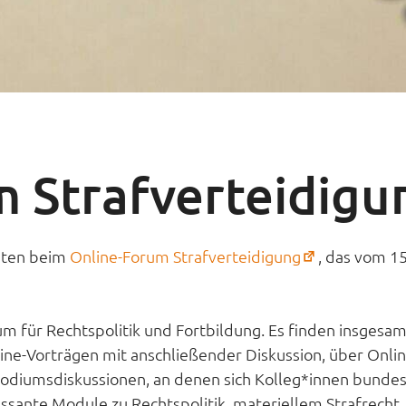
 Strafverteidigu
(öffnet
enten beim
Online-Forum Strafverteidigung
, das vom 1
in
neuem
Tab)
rum für Rechtspolitik und Fortbildung. Es finden insges
ine-Vorträgen mit anschließender Diskussion, über Onli
 Podiumsdiskussionen, an denen sich Kolleg*innen bunde
ante Module zu Rechtspolitik, materiellem Strafrecht, S