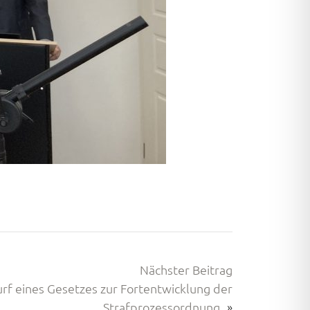
Nächster Beitrag
 eines Gesetzes zur Fortentwicklung der
Strafprozessordnung
»