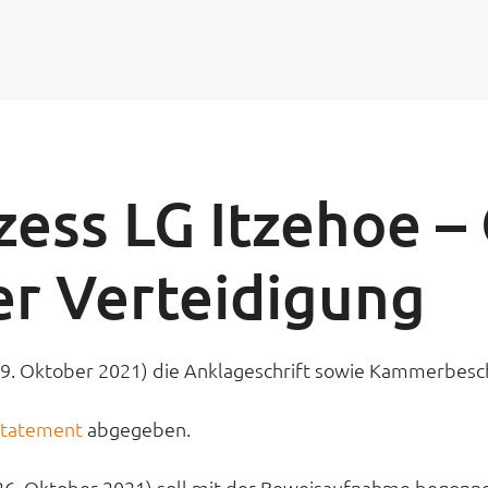
zess LG Itzehoe –
r Verteidigung
(19. Oktober 2021) die Anklageschrift sowie Kammerbesc
Statement
abgegeben.
6. Oktober 2021) soll mit der Beweisaufnahme begonn