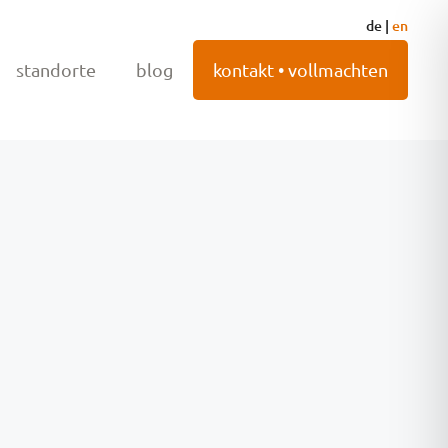
de
|
en
standorte
blog
kontakt • vollmachten