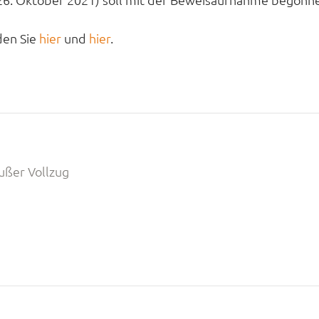
den Sie
hier
und
hier
.
ußer Vollzug