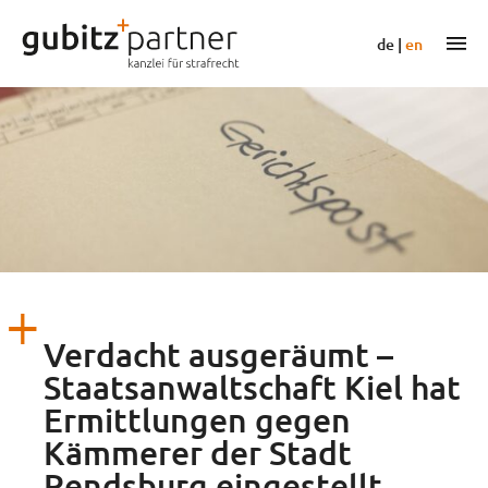
Zum
Inhalt
m
de
|
en
springen
Verdacht ausgeräumt –
Staatsanwaltschaft Kiel hat
Ermittlungen gegen
Kämmerer der Stadt
Rendsburg eingestellt