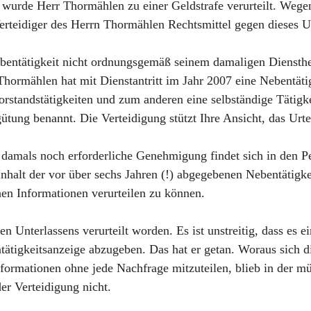
 wurde Herr Thormählen zu einer Geldstrafe verurteilt. Wegen
Verteidiger des Herrn Thormählen Rechtsmittel gegen dieses Ur
entätigkeit nicht ordnungsgemäß seinem damaligen Dienstherr
 Thormählen hat mit Dienstantritt im Jahr 2007 eine Nebentät
standstätigkeiten und zum anderen eine selbständige Tätigkei
tung benannt. Die Verteidigung stützt Ihre Ansicht, das Urtei
 damals noch erforderliche Genehmigung findet sich in den Pe
Inhalt der vor über sechs Jahren (!) abgegebenen Nebentätigk
en Informationen verurteilen zu können.
n Unterlassens verurteilt worden. Es ist unstreitig, dass es 
ntätigkeitsanzeige abzugeben. Das hat er getan. Woraus sich
nformationen ohne jede Nachfrage mitzuteilen, blieb in der m
der Verteidigung nicht.