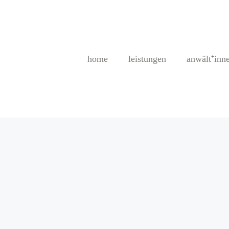
home
leistungen
anwält⁺inn