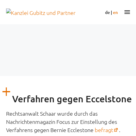
Zum
Inhalt
m
de
|
en
springen
Verfahren gegen Eccelstone
Rechtsanwalt Schaar wurde durch das
Nachrichtenmagazin Focus zur Einstellung des
(öffnet
Verfahrens gegen Bernie Ecclestone
befragt
.