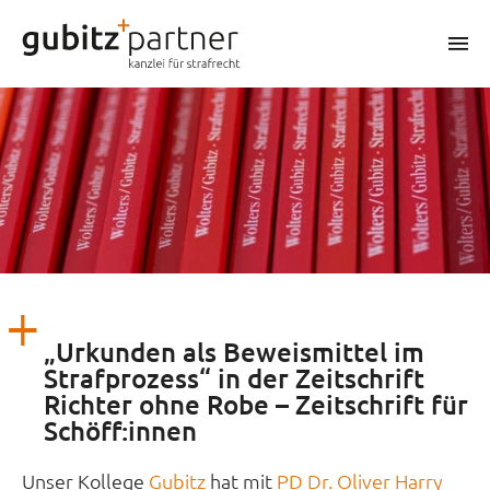
Zum
Inhalt
m
springen
„Urkunden als Beweismittel im
Strafprozess“ in der Zeitschrift
Richter ohne Robe – Zeitschrift für
Schöff:innen
Unser Kollege
Gubitz
hat mit
PD Dr. Oliver Harry