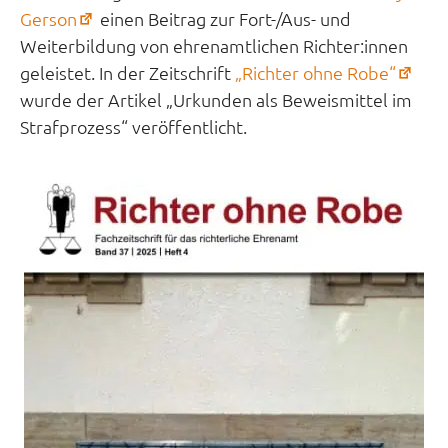
(öffnet
Gerson
einen Beitrag zur Fort-/Aus- und
in
Weiterbildung von ehrenamtlichen Richter:innen
neuem
(öff
geleistet. In der Zeitschrift
„Richter ohne Robe“
Tab)
in
wurde der Artikel „Urkunden als Beweismittel im
neu
Strafprozess“ veröffentlicht.
Tab