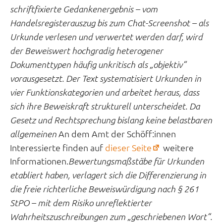
schriftfixierte Gedankenergebnis – vom
Handelsregisterauszug bis zum Chat-Screenshot – als
Urkunde verlesen und verwertet werden darf, wird
der Beweiswert hochgradig heterogener
Dokumenttypen häufig unkritisch als „objektiv“
vorausgesetzt. Der Text systematisiert Urkunden in
vier Funktionskategorien und arbeitet heraus, dass
sich ihre Beweiskraft strukturell unterscheidet. Da
Gesetz und Rechtsprechung bislang keine belastbaren
An dem Amt der Schöff:innen
allgemeinen
(öffnet
Interessierte finden auf
dieser Seite
weitere
in
Informationen.
Bewertungsmaßstäbe für Urkunden
neuem
etabliert haben, verlagert sich die Differenzierung in
Tab)
die freie richterliche Beweiswürdigung nach § 261
StPO – mit dem Risiko unreflektierter
Wahrheitszuschreibungen zum „geschriebenen Wort“.