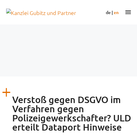
Zum
Inhalt
m
de
|
en
springen
Verstoß gegen DSGVO im
Verfahren gegen
Polizeigewerkschafter? ULD
erteilt Dataport Hinweise