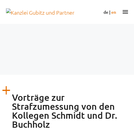
Zum
Inhalt
m
de
|
en
springen
Vorträge zur
Strafzumessung von den
Kollegen Schmidt und Dr.
Buchholz