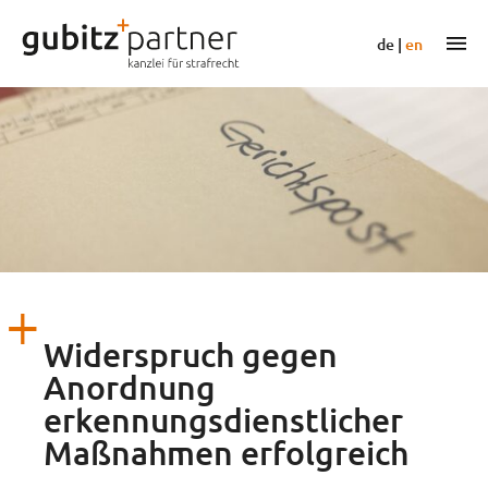
Zum
Inhalt
m
de
|
en
springen
Widerspruch gegen
Anordnung
erkennungsdienstlicher
Maßnahmen erfolgreich