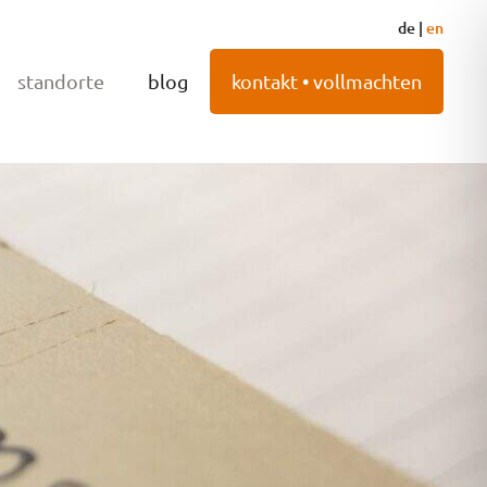
de
|
en
standorte
blog
kontakt • vollmachten