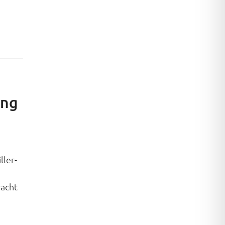
ung
ller-
racht