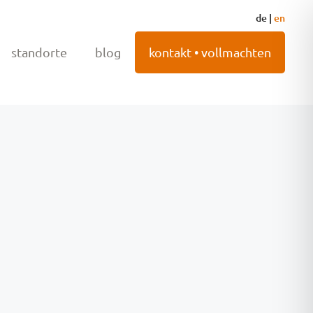
de
|
en
standorte
blog
kontakt • vollmachten