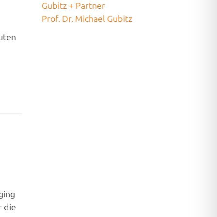
Gubitz + Partner
e
Prof. Dr. Michael Gubitz
uten
ging
r die