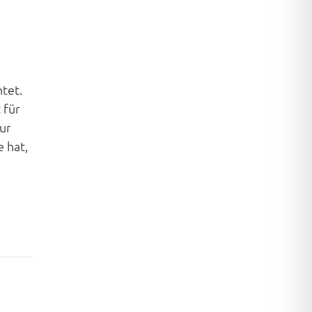
tet.
 für
ur
 hat,